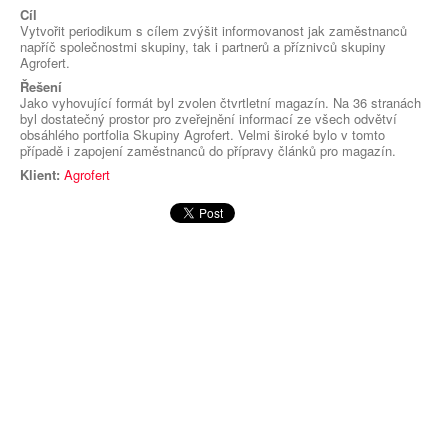
Cíl
Vytvořit periodikum s cílem zvýšit informovanost jak zaměstnanců
napříč společnostmi skupiny, tak i partnerů a příznivců skupiny
Agrofert.
Řešení
Jako vyhovující formát byl zvolen čtvrtletní magazín. Na 36 stranách
byl dostatečný prostor pro zveřejnění informací ze všech odvětví
obsáhlého portfolia Skupiny Agrofert. Velmi široké bylo v tomto
případě i zapojení zaměstnanců do přípravy článků pro magazín.
Klient:
Agrofert