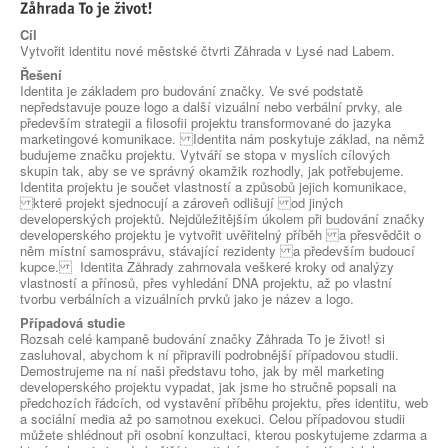
Cíl
Vytvořit identitu nové městské čtvrti Zåhrada v Lysé nad Labem.
Řešení
Identita je základem pro budování značky. Ve své podstatě
nepředstavuje pouze logo a další vizuální nebo verbální prvky, ale
především strategii a filosofii projektu transformované do jazyka
marketingové komunikace. Identita nám poskytuje základ, na němž
budujeme značku projektu. Vytváří se stopa v myslích cílových
skupin tak, aby se ve správný okamžik rozhodly, jak potřebujeme.
Identita projektu je součet vlastností a způsobů jejich komunikace,
které projekt sjednocují a zároveň odlišují od jiných
developerských projektů. Nejdůležitějším úkolem při budování značky
developerského projektu je vytvořit uvěřitelný příběh a přesvědčit o
něm místní samosprávu, stávající rezidenty a především budoucí
kupce. Identita Zåhrady zahrnovala veškeré kroky od analýzy
vlastností a přínosů, přes vyhledání DNA projektu, až po vlastní
tvorbu verbálních a vizuálních prvků jako je název a logo.
Případová studie
Rozsah celé kampaně budování značky Zåhrada To je život! si
zasluhoval, abychom k ní připravili podrobnější případovou studii.
Demostrujeme na ní naši představu toho, jak by měl marketing
developerského projektu vypadat, jak jsme ho stručně popsali na
předchozích řádcích, od vystavění příběhu projektu, přes identitu, web
a sociální media až po samotnou exekuci. Celou případovou studii
můžete shlédnout při osobní konzultaci, kterou poskytujeme zdarma a