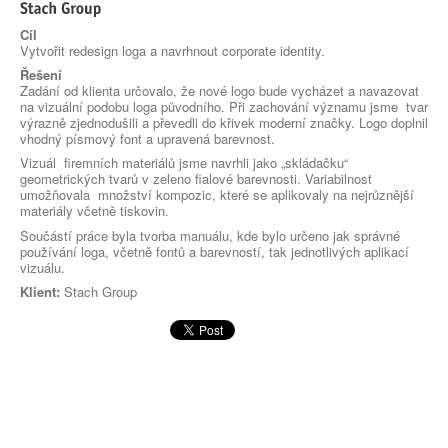
Cíl
Vytvořit redesign loga a navrhnout corporate identity.
Řešení
Zadání od klienta určovalo, že nové logo bude vycházet a navazovat
na vizuální podobu loga původního. Při zachování významu jsme tvar
výrazně zjednodušili a převedli do křivek moderní značky. Logo doplnil
vhodný písmový font a upravená barevnost.
Vizuál firemních materiálů jsme navrhli jako „skládačku“
geometrických tvarů v zeleno fialové barevnosti. Variabilnost
umožňovala množství kompozic, které se aplikovaly na nejrůznější
materiály včetně tiskovin.
Součástí práce byla tvorba manuálu, kde bylo určeno jak správné
používání loga, včetně fontů a barevností, tak jednotlivých aplikací
vizuálu.
Klient:
Stach Group