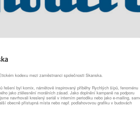
Etickém kodexu mezi zaměstnanci společnosti Skanska.
ů řešení byl komix, námětově inspirovaný příběhy Rychlých šípů, fenoménu
ého jako ztělesnění morálních zásad. Jako doplnění kampaně na podporu
sme navrhovali kreslený seriál v interním periodiku nebo jako e-mailing, sa
další obecně přístupná místa nebo např. podlahovovou grafiku v budovách