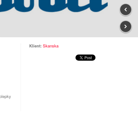
Klient:
Skanska
molepky