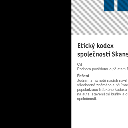
Cíl
Podpora povědomí o přijatém 
Řešení
Jedním z námětů našich návrh
všeobecně známého a přijíman
popularizace Etického kodexu j
na auta, staveništní buňky a 
společnosti.