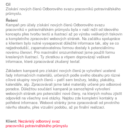
Cíl
Získání nových členů Odborového svazu pracovníků potravinářského
průmyslu.
Řešení
Kampaň pro účely získání nových členů Odborového svazu
pracovníků v potravinářském průmyslu byla v naší režii od ideového
konceptu přes tvorbu textů a ilustrací až po výrobu veškerých tiskovin
a kompletního zpracování webových stránek. Na začátku spolupráce
s klientem bylo nutné vyseparovat důležité informace tak, aby se co
nejjednodušší, zapamatovatelnou formou dostaly k potenciálnímu
novému členovi. Pro maximální srozumitelnost jsme použili formu
kreslených ilustrací. Ty zkratkou a vtipem doprovázejí veškeré
informace, které zpracovával zkušený textař.
Základem kampaně pro získání nových členů je vytvoření ucelené
řady informačních materiálů, určených podle svého obsahu pro různé
cílové skupiny nových členů – patří sem brožury, letáky, plakátky,
kalendáře, atp. Zpracovávali jsme také materiály určené pro odborové
poradce. Důležitou součástí kampaně je samozřejmě vytvoření
webových stránek pro potenciální nové členy, na kterých mohou zjistit
odpovědi na všechny své otázky. Najdou zde kompletní kontakty a
potřebné informace. Webové stránky jsme zpracovávali od prvotního
návrhu obsahu, přes vizuální podobu, až po finální realizaci.
Klient:
Nezávislý odborový svaz
pracovníků potravinářského průmyslu