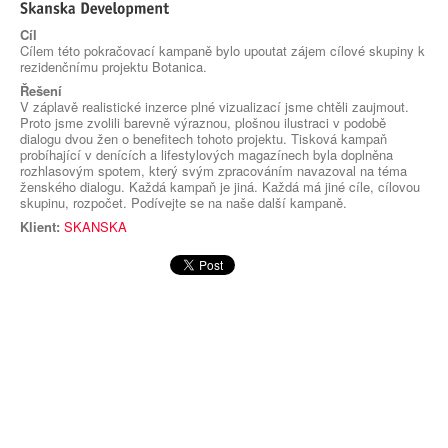
Cíl
Cílem této pokračovací kampaně bylo upoutat zájem cílové skupiny k
rezidenčnímu projektu Botanica.
Řešení
V záplavě realistické inzerce plné vizualizací jsme chtěli zaujmout.
Proto jsme zvolili barevně výraznou, plošnou ilustraci v podobě
dialogu dvou žen o benefitech tohoto projektu. Tisková kampaň
probíhající v denících a lifestylových magazínech byla doplněna
rozhlasovým spotem, který svým zpracováním navazoval na téma
ženského dialogu. Každá kampaň je jiná. Každá má jiné cíle, cílovou
skupinu, rozpočet. Podívejte se na naše další kampaně.
Klient:
SKANSKA