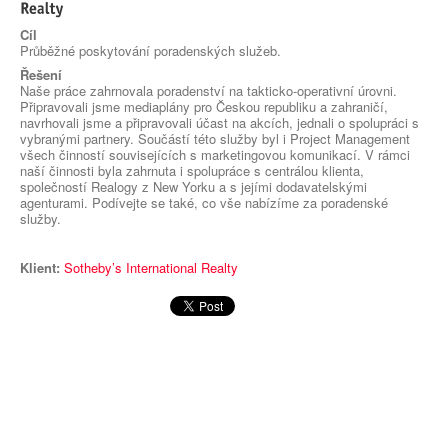
Cíl
Průběžné poskytování poradenských služeb.
Řešení
Naše práce zahrnovala poradenství na takticko-operativní úrovni.
Připravovali jsme mediaplány pro Českou republiku a zahraničí,
navrhovali jsme a připravovali účast na akcích, jednali o spolupráci s
vybranými partnery. Součástí této služby byl i Project Management
všech činností souvisejících s marketingovou komunikací. V rámci
naší činnosti byla zahrnuta i spolupráce s centrálou klienta,
společností Realogy z New Yorku a s jejími dodavatelskými
agenturami. Podívejte se také, co vše nabízíme za poradenské
služby.
Klient:
Sotheby’s International Realty