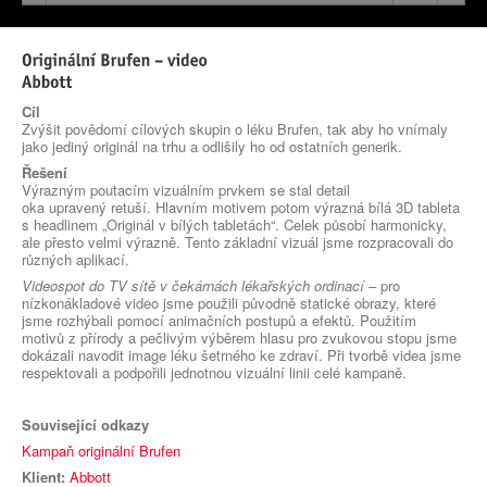
Cíl
Zvýšit povědomí cílových skupin o léku Brufen, tak aby ho vnímaly
jako jediný originál na trhu a odlišily ho od ostatních generik.
Řešení
Výrazným poutacím vizuálním prvkem se stal detail
oka upravený retuší. Hlavním motivem potom výrazná bílá 3D tableta
s headlinem „Originál v bílých tabletách“. Celek působí harmonicky,
ale přesto velmi výrazně. Tento základní vizuál jsme rozpracovali do
různých aplikací.
Videospot do TV sítě v čekárnách lékařských ordinací
– pro
nízkonákladové video jsme použili původně statické obrazy, které
jsme rozhýbali pomocí animačních postupů a efektů. Použitím
motivů z přírody a pečlivým výběrem hlasu pro zvukovou stopu jsme
dokázali navodit image léku šetrného ke zdraví. Při tvorbě videa jsme
respektovali a podpořili jednotnou vizuální linii celé kampaně.
Související odkazy
Kampaň originální Brufen
Klient:
Abbott