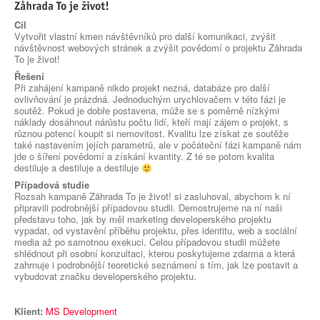
Cíl
Vytvořit vlastní kmen návštěvníků pro další komunikaci, zvýšit
návštěvnost webových stránek a zvýšit povědomí o projektu Zåhrada
To je život!
Řešení
Při zahájení kampaně nikdo projekt nezná, databáze pro další
ovlivňování je prázdná. Jednoduchým urychlovačem v této fázi je
soutěž. Pokud je dobře postavena, může se s poměrně nízkými
náklady dosáhnout nárůstu počtu lidí, kteří mají zájem o projekt, s
různou potencí koupit si nemovitost. Kvalitu lze získat ze soutěže
také nastavením jejích parametrů, ale v počáteční fázi kampaně nám
jde o šíření povědomí a získání kvantity. Z té se potom kvalita
destiluje a destiluje a destiluje
Případová studie
Rozsah kampaně Zåhrada To je život! si zasluhoval, abychom k ní
připravili podrobnější případovou studii. Demostrujeme na ní naši
představu toho, jak by měl marketing developerského projektu
vypadat, od vystavění příběhu projektu, přes identitu, web a sociální
media až po samotnou exekuci. Celou případovou studii můžete
shlédnout při osobní konzultaci, kterou poskytujeme zdarma a která
zahrnuje i podrobnější teoretické seznámení s tím, jak lze postavit a
vybudovat značku developerského projektu.
Klient:
MS Development