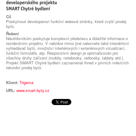
Cíl
Poskytnout developerovi funkční webové stránky, které zvýší prodej
bytů.
Řešení
Návštěvníkům poskytuje komplexní představu a důležité informace o
rezidenčním projektu. V nabídce mimo jiné naleznete také interaktivní
vyhledávač bytů, množství interiérových i exteriérových vizualizací,
funkční formuláře, atp. Responzivní design je optimalizován pro
všechny druhy zařízení (mobily, notebooky, netbooky, tablety atd.).
Projekt SMART Chytré bydlení zaznamenal ihned v prvních měsících
rekordní prodej bytů.
Klient:
Trigema
URL:
www.smart-byty.cz