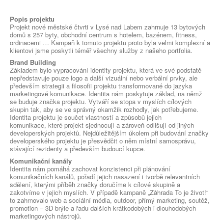
Popis projektu
Projekt nové městské čtvrti v Lysé nad Labem zahrnuje 13 bytových
domů s 257 byty, obchodní centrum s hotelem, bazénem, fitness,
ordinacemi … Kampaň k tomuto projektu proto byla velmi komplexní a
klientovi jsme poskytli téměř všechny služby z našeho portfolia.
Brand Building
Základem bylo vypracování identity projektu, která ve své podstatě
nepředstavuje pouze logo a další vizuální nebo verbální prvky, ale
především strategii a filosofii projektu transformované do jazyka
marketingové komunikace. Identita nám poskytuje základ, na němž
se buduje značka projektu. Vytváří se stopa v myslích cílových
skupin tak, aby se ve správný okamžik rozhodly, jak potřebujeme.
Identita projektu je součet vlastností a způsobů jejich
komunikace, které projekt sjednocují a zároveň odlišují od jiných
developerských projektů. Nejdůležitějším úkolem při budování značky
developerského projektu je přesvědčit o něm místní samosprávu,
stávající rezidenty a především budoucí kupce.
Komunikační kanály
Identita nám pomáhá zachovat konzistenci při plánování
komunikačních kanálů, pořadí jejich nasazení i tvorbě relevantních
sdělení, kterými příběh značky doručíme k cílové skupině a
zakotvíme v jejich myslích. V případě kampaně „Zåhrada To je život!“
to zahrnovalo web a sociální média, outdoor, přímý marketing, soutěž,
promotion – 3D brýle a řadu dalších krátkodobých i dlouhodobých
marketingových nástrojů.