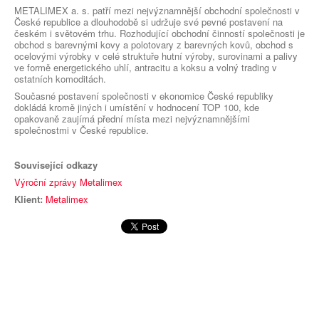
METALIMEX a. s. patří mezi nejvýznamnější obchodní společnosti v
České republice a dlouhodobě si udržuje své pevné postavení na
českém i světovém trhu. Rozhodující obchodní činností společnosti je
obchod s barevnými kovy a polotovary z barevných kovů, obchod s
ocelovými výrobky v celé struktuře hutní výroby, surovinami a palivy
ve formě energetického uhlí, antracitu a koksu a volný trading v
ostatních komoditách.
Současné postavení společnosti v ekonomice České republiky
dokládá kromě jiných i umístění v hodnocení TOP 100, kde
opakovaně zaujímá přední místa mezi nejvýznamnějšími
společnostmi v České republice.
Související odkazy
Výroční zprávy Metalimex
Klient:
Metalimex