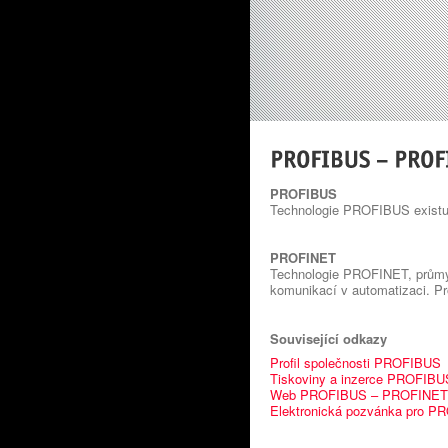
PROFIBUS
Technologie PROFIBUS existuje 
PROFINET
Technologie PROFINET, průmys
komunikací v automatizaci. Pro
Související odkazy
Profil společnosti PROFIBUS
Tiskoviny a inzerce PROFIB
Web PROFIBUS – PROFINET
Elektronická pozvánka pro 