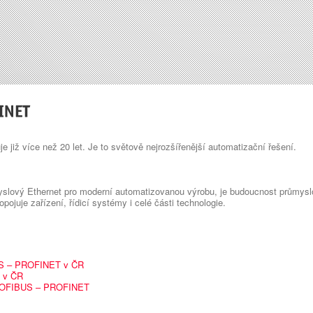
již více než 20 let. Je to světově nejrozšířenější automatizační řešení.
lový Ethernet pro moderní automatizovanou výrobu, je budoucnost průmys
pojuje zařízení, řídicí systémy i celé části technologie.
US – PROFINET v ČR
 v ČR
PROFIBUS – PROFINET